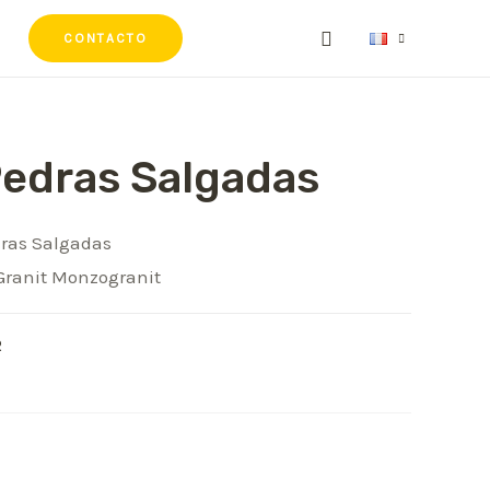
CONTACTO
Pedras Salgadas
dras Salgadas
ranit Monzogranit
R