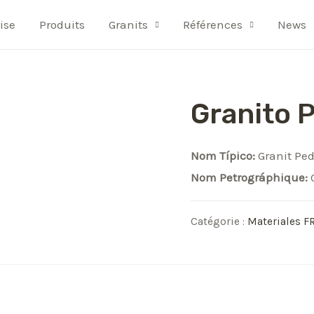
ise
Produits
Granits
Références
News
Granito 
Nom Típico:
Granit Pe
Nom Petrográphique:
G
Catégorie :
Materiales F