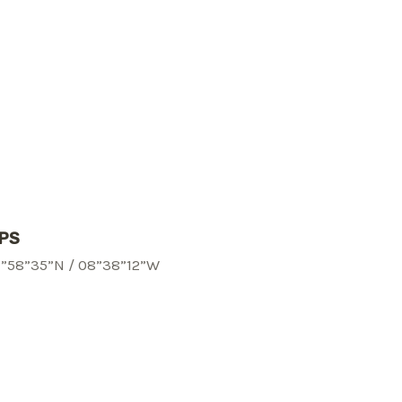
PS
1”58”35”N / 08”38”12”W