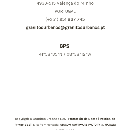
4930-515 Valença do Minho
PORTUGAL
(+351)
251 837 745
granitosurbanos@granitosurbanos.pt
GPS
41”58”35”N / 08”38”12”W
Copyrigth © Granitos Urbanos LDA
|
Protección de Datos
|
Política de
Privacidad
| Diseño y Montaje:
SISCOM SOFTWARE FACTORY
&
NATALIA