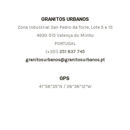
GRANITOS URBANOS
Zona Industrial San Pedro da Torre, Lote 5 e 15
4930-515 Valença do Minho
PORTUGAL
(+351)
251 837 745
granitosurbanos@granitosurbanos.pt
GPS
41”58”35”N / 08”38”12”W