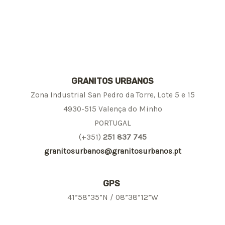
GRANITOS URBANOS
Zona Industrial San Pedro da Torre, Lote 5 e 15
4930-515 Valença do Minho
PORTUGAL
(+351)
251 837 745
granitosurbanos@granitosurbanos.pt
GPS
41”58”35”N / 08”38”12”W