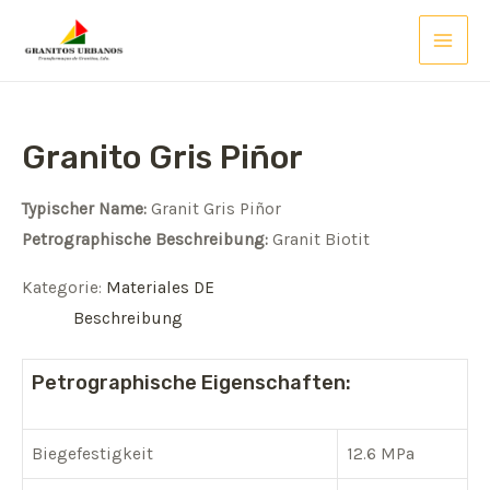
Zum
Inhalt
MAI
springen
MEN
Granito Gris Piñor
Typischer Name:
Granit Gris Piñor
Petrographische Beschreibung:
Granit Biotit
Kategorie:
Materiales DE
Beschreibung
Petrographische Eigenschaften:
Biegefestigkeit
12.6 MPa