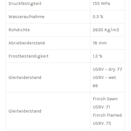
Druckfestigkeit
155 MPa
Wasseraufnahme
0.3 %
Rohdichte
2630 Kg/m3
Abriebwiderstand
18 mm
Frostbeständigkeit
1.2 %
USRV – dry: 77
Gleitwiderstand
USRV – wet:
66
Finish Sawn
USRV: 71
Gleitwiderstand
Finish Flamed
USRV: 75