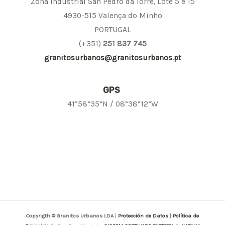
Zona Industrial San Pedro da Torre, Lote 5 e 15
4930-515 Valença do Minho
PORTUGAL
(+351)
251 837 745
granitosurbanos@granitosurbanos.pt
GPS
41”58”35”N / 08”38”12”W
Copyrigth © Granitos Urbanos LDA
|
Protección de Datos
|
Política de