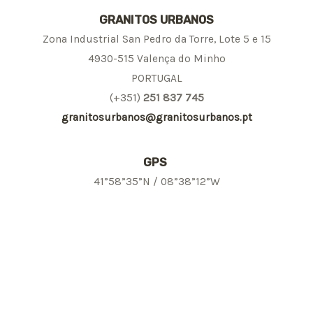
GRANITOS URBANOS
Zona Industrial San Pedro da Torre, Lote 5 e 15
4930-515 Valença do Minho
PORTUGAL
(+351)
251 837 745
granitosurbanos@granitosurbanos.pt
GPS
41”58”35”N / 08”38”12”W