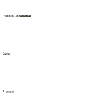
Puebla Caramiñal
Gaia
França