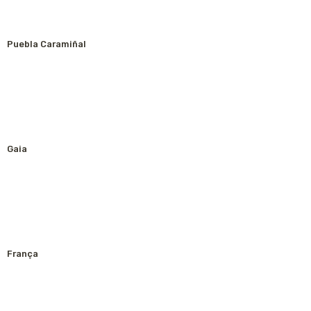
Puebla Caramiñal
Gaia
França