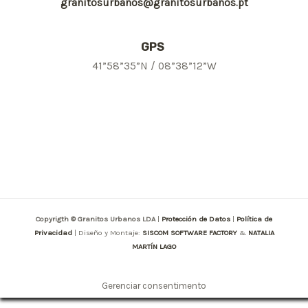
granitosurbanos@granitosurbanos.pt
GPS
41”58”35”N / 08”38”12”W
Copyrigth © Granitos Urbanos LDA
|
Protección de Datos
|
Política de
Privacidad
| Diseño y Montaje:
SISCOM SOFTWARE FACTORY
&
NATALIA
MARTÍN LAGO
Gerenciar consentimento