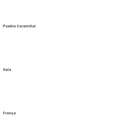
Puebla Caramiñal
Gaia
França