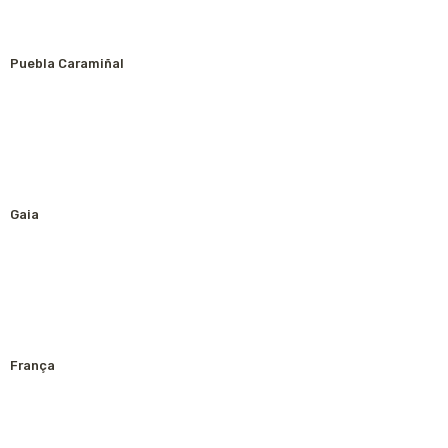
Puebla Caramiñal
Gaia
França