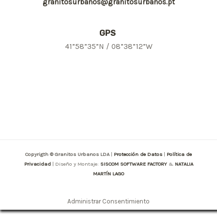
granitosurbanos@granitosurbanos.pt
GPS
41”58”35”N / 08”38”12”W
Copyrigth © Granitos Urbanos LDA
|
Protección de Datos
|
Política de
Privacidad
| Diseño y Montaje:
SISCOM SOFTWARE FACTORY
&
NATALIA
MARTÍN LAGO
Administrar Consentimiento