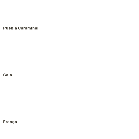
Puebla Caramiñal
Gaia
França