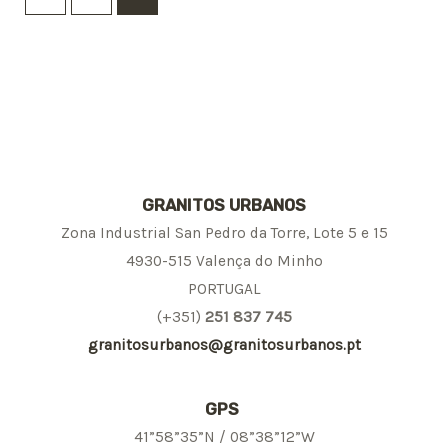
GRANITOS URBANOS
Zona Industrial San Pedro da Torre, Lote 5 e 15
4930-515 Valença do Minho
PORTUGAL
(+351)
251 837 745
granitosurbanos@granitosurbanos.pt
GPS
41”58”35”N / 08”38”12”W