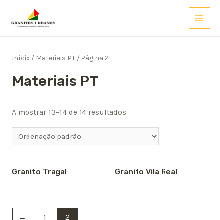
Skip
to
MAI
content
MEN
Início
/
Materiais PT
/ Página 2
Materiais PT
A mostrar 13–14 de 14 resultados
Granito Tragal
Granito Vila Real
←
1
2